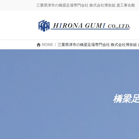
コ
ナ
三重県津市の橋梁足場専門会社 株式会社博奈組 鳶工事全般
ン
ビ
テ
ゲ
ン
ー
ツ
シ
に
ョ
HOME
三重県津市の橋梁足場専門会社 株式会社博奈組
移
ン
動
に
移
動
橋梁足